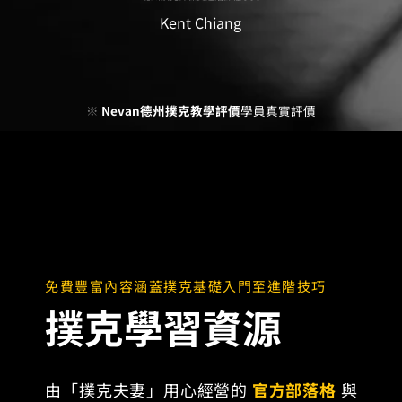
Kent Chiang
※
Nevan德州撲克教學評價
學員真實評價
免費豐富內容涵蓋撲克基礎入門至進階技巧
撲克學習資源
由「撲克夫妻」用心經營的
官方部落格
與