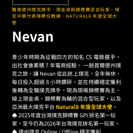
職業德州撲克牌手．現金桌與錦標賽混合玩家．撲
克中華代表隊聘任教練．NATURAL8 年度全球大
使
Nevan
青少年時期為征戰四方的知名 CS 電競選手，
出社會後累積 7 年電商經驗。 一趟首爾德州撲
克之旅，讓 Nevan 從此迷上撲克，全年無休、
每日投入超過 8 小時鑽研，並在持續穩定獲利
後轉為全職撲克牌手，現為現場錦標賽為主、
線上現金桌、錦標賽為輔的混合型玩家，以及
亞洲最大撲克平台
Natural8 年度全球大使
。
♠ 2025年度台灣撲克錦標賽 GPI 排名第一玩
家，至今仍為2026年台灣撲克排名第一玩家。
♠ 德州撲克 Online / Offline 穩定獲利