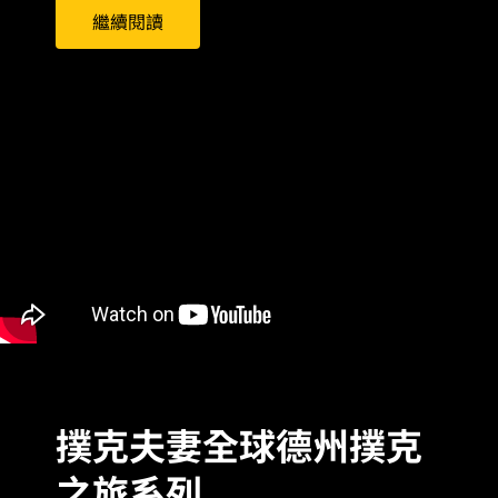
繼續閱讀
撲克夫妻全球德州撲克
之旅系列