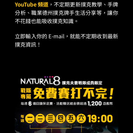
YouTube 頻道
，不定期更新撲克教學、手牌
分析、職業德州撲克牌手生活分享等，讓你
不花錢也能吸收撲克知識。
立即輸入你的 E-mail，就能不定期收到最新
撲克資訊！