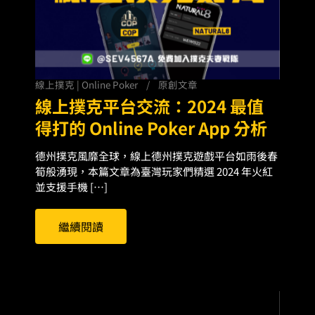
線上撲克 | Online Poker
原創文章
線上撲克平台交流：2024 最值
得打的 Online Poker App 分析
德州撲克風靡全球，線上德州撲克遊戲平台如雨後春
筍般湧現，本篇文章為臺灣玩家們精選 2024 年火紅
並支援手機 […]
繼續閱讀