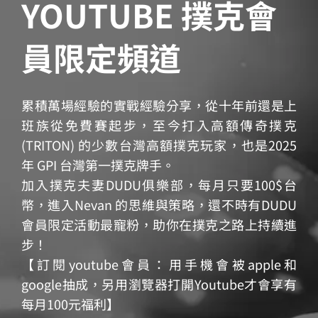
YOUTUBE 撲克會
員限定頻道
累積萬場經驗的實戰經驗分享，從十年前還是上
班族從免費賽起步，至今打入高額傳奇撲克
(TRITON) 的少數台灣高額撲克玩家，也是2025
年 GPI 台灣第一撲克牌手。
加入撲克夫妻DUDU俱樂部，每月只要100$台
幣，進入Nevan 的思維與策略，還不時有DUDU
會員限定活動最寵粉，助你在撲克之路上持續進
步！
【訂閱youtube會員：用手機會被apple和
google抽成，另用瀏覽器打開Youtube才會享有
每月100元福利】